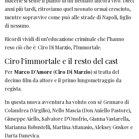
macerie si sente il pianto di un neonato ancora vivo. Dieci
anni più tardi, ritroviamo quel neonato ormai cresciuto,
mentre sopravvive come può alle strade di Napoli, figlio
di nessuno.
Ricordi vividi di un’educazione criminale che l’hanno
reso ciò che è: Ciro Di Marzio, l’Immortale.
Ciro l'immortale e il resto del cast
Per
Marco D’Amore
(
Ciro Di Marzio
) si tratta del
decimo film da attore e il primo lungometraggio da
regista.
In questa nuova avventura ha voluto con sé Gennaro di
Colandrea (Virgilio), Nello Mascia (Don Aniello Pastore),
Giuseppe Aiello, Salvatore D’Onofrio, Gianna Vastarella,
Marianna Robustelli, Martina Attanasio, Aleksey Guskov e
Darta Danevica.